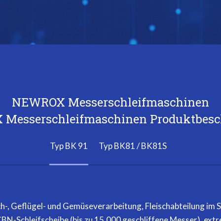
NEWROX Messerschleifmaschinen
Messerschleifmaschinen Produktbesc
Typ BK 91
Typ BK81 / BK81S
sch-, Geflügel- und Gemüseverarbeitung, Fleischabteilung im
BN-Schleifscheibe (bis zu 15.000 geschliffene Messer), extr