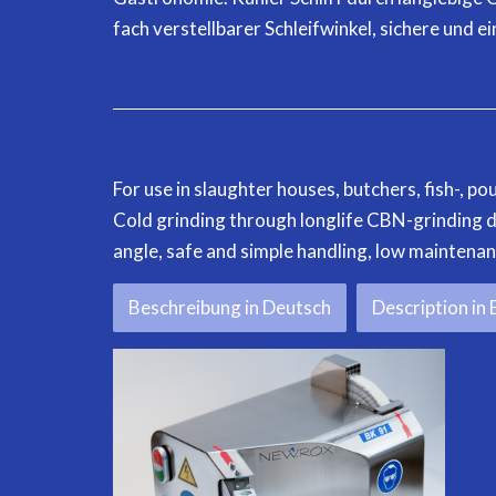
fach verstellbarer Schleifwinkel, sichere und
For use in slaughter houses, butchers, fish-, 
Cold grinding through longlife CBN-grinding di
angle, safe and simple handling, low maintenan
Beschreibung in Deutsch
Description in 